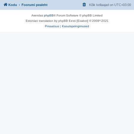
Kodu
Foorumi pealeht
Kõik kellaajad on
UTC+03:00
Arendas
phpBB
® Forum Software © phpBB Limited
Estonian translation by phpBB Eesti [Exabot] © 2008*-2021
Privaatsus
|
Kasutajatingimused