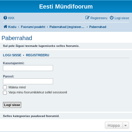
Eesti Mündifoorum
KKK
Registreeru
Logi sisse
Kodu
Foorumi pealeht
Paberrahad (registeeritud kasutajatele)
Paberrahad
Paberrahad
Sul pole õigusi teemade lugemiseks selles foorumis.
LOGI SISSE
•
REGISTREERU
Kasutajanimi:
Parool:
Mäleta mind
Varja minu foorumilolekut sellel sessioonil
Selles kategoorias puuduvad foorumid.
Hüppa