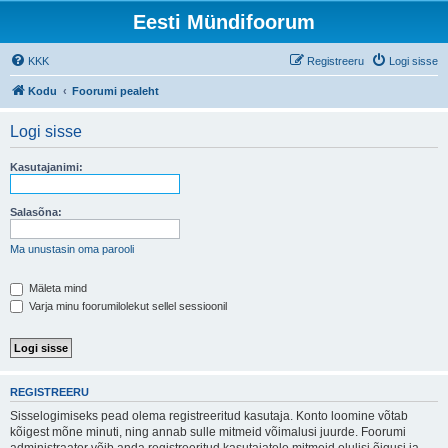
Eesti Mündifoorum
KKK
Registreeru
Logi sisse
Kodu
Foorumi pealeht
Logi sisse
Kasutajanimi:
Salasõna:
Ma unustasin oma parooli
Mäleta mind
Varja minu foorumilolekut sellel sessioonil
REGISTREERU
Sisselogimiseks pead olema registreeritud kasutaja. Konto loomine võtab
kõigest mõne minuti, ning annab sulle mitmeid võimalusi juurde. Foorumi
administraator võib anda registreeritud kasutajatele mitmeid olulisi õigusi ja