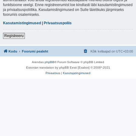
funktsioone veelgi. Enne registreerumist loe kindlasti läbi kasutamistingimused
ja privaatsuspoliitika. Kasutamistingimused on Sulle täielikuks järgmiseks
foorumis osalemiseks.
Kasutamistingimused
|
Privaatsuspoliis
Registreeru
Kodu
Foorumi pealeht
Kõik kellaajad on
UTC+03:00
Arendas
phpBB
® Forum Software © phpBB Limited
Estonian translation by phpBB Eesti [Exabot] © 2008*-2021
Privaatsus
|
Kasutajatingimused