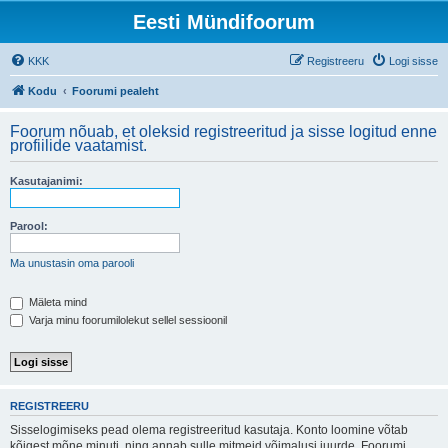
Eesti Mündifoorum
KKK
Registreeru
Logi sisse
Kodu
Foorumi pealeht
Foorum nõuab, et oleksid registreeritud ja sisse logitud enne
profiilide vaatamist.
Kasutajanimi:
Parool:
Ma unustasin oma parooli
Mäleta mind
Varja minu foorumilolekut sellel sessioonil
REGISTREERU
Sisselogimiseks pead olema registreeritud kasutaja. Konto loomine võtab
kõigest mõne minuti, ning annab sulle mitmeid võimalusi juurde. Foorumi