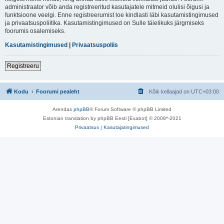
administraator võib anda registreeritud kasutajatele mitmeid olulisi õigusi ja
funktsioone veelgi. Enne registreerumist loe kindlasti läbi kasutamistingimused
ja privaatsuspoliitika. Kasutamistingimused on Sulle täielikuks järgmiseks
foorumis osalemiseks.
Kasutamistingimused
|
Privaatsuspoliis
Registreeru
Kodu
Foorumi pealeht
Kõik kellaajad on
UTC+03:00
Arendas
phpBB
® Forum Software © phpBB Limited
Estonian translation by phpBB Eesti [Exabot] © 2008*-2021
Privaatsus
|
Kasutajatingimused